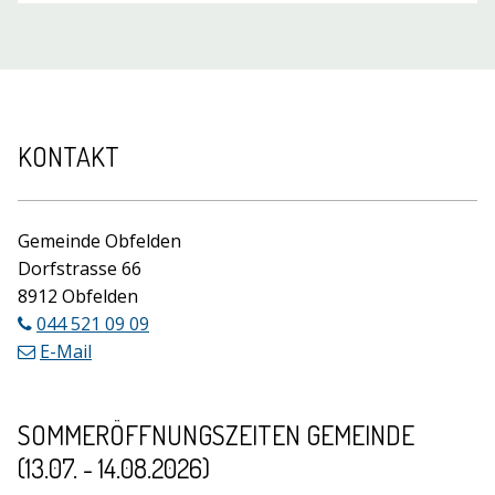
Footer
KONTAKT
Gemeinde Obfelden
Dorfstrasse 66
8912 Obfelden
044 521 09 09
E-Mail
SOMMERÖFFNUNGSZEITEN GEMEINDE
(13.07. - 14.08.2026)