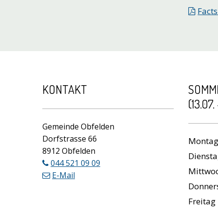
Facts
Footer
KONTAKT
SOMM
(13.07.
Gemeinde Obfelden
Dorfstrasse 66
Wochen
Monta
8912 Obfelden
Dienst
044 521 09 09
Mittwo
E-Mail
Donner
Freitag