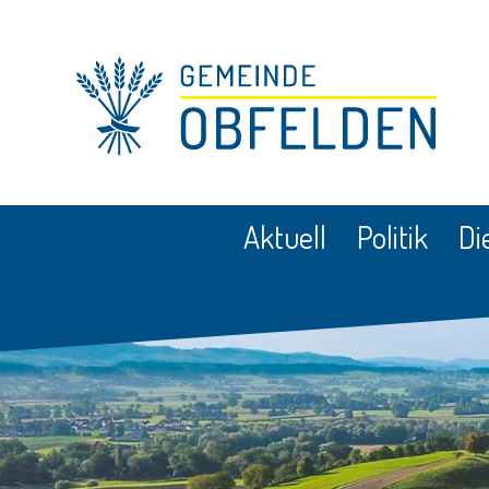
Navigieren in Obfelden
Schnellnavigation
Hauptnavigation
Aktuell
Politik
Di