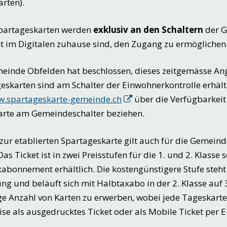
arten).
Spartageskarten werden
exklusiv an den Schaltern
der G
ht im Digitalen zuhause sind, den Zugang zu ermöglichen
einde Obfelden hat beschlossen, dieses zeitgemässe A
eskarten sind am Schalter der Einwohnerkontrolle erhältli
.spartageskarte-gemeinde.ch
über die Verfügbarkei
rte am Gemeindeschalter beziehen.
zur etablierten Spartageskarte gilt auch für die Gemein
 Das Ticket ist in zwei Preisstufen für die 1. und 2. Klass
abonnement erhältlich. Die kostengünstigere Stufe steh
ng und beläuft sich mit Halbtaxabo in der 2. Klasse auf 3
ge Anzahl von Karten zu erwerben, wobei jede Tageskart
se als ausgedrucktes Ticket oder als Mobile Ticket per E