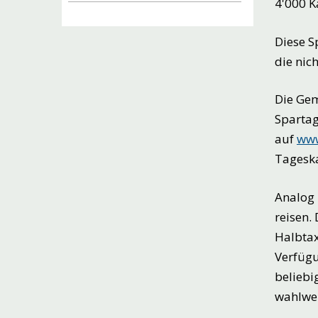
4'000 K
Diese 
die nic
Die Gem
Spartag
auf
www
Tageska
Analog 
reisen.
Halbtax
Verfügu
beliebi
wahlwei