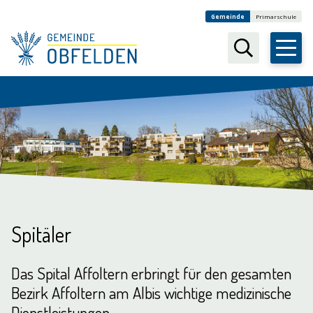
Navigieren in Obfelden
Schnellnavigation
Weitere Auftritte
Gemeinde
Primarschule
Suchbegr
Spitäler
Das Spital Affoltern erbringt für den gesamten
Bezirk Affoltern am Albis wichtige medizinische
Dienstleistungen.