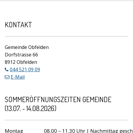
Footer
KONTAKT
Gemeinde Obfelden
Dorfstrasse 66
8912 Obfelden
044 521 09 09
E-Mail
SOMMERÖFFNUNGSZEITEN GEMEINDE
(13.07. - 14.08.2026)
Wochentag
Öffnungszeiten
Montag
08.00 – 11.30 Uhr | Nachmittag gesch