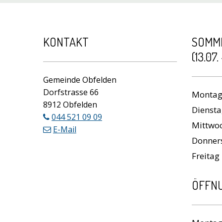
Footer
KONTAKT
SOMM
(13.07.
Gemeinde Obfelden
Dorfstrasse 66
Wochen
Monta
8912 Obfelden
Dienst
044 521 09 09
Mittwo
E-Mail
Donner
Freitag
ÖFFNU