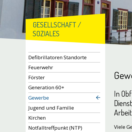
GESELLSCHAFT /
SOZIALES
Subnavigation
Defibrillatoren Standorte
Feuerwehr
Gew
Förster
Generation 60+
In Obf
Gewerbe
Dienst
Jugend und Familie
Arbeit
Kirchen
Viele G
Notfalltreffpunkt (NTP)