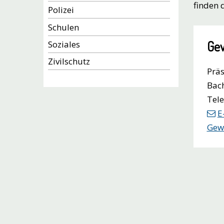
finden 
Polizei
Schulen
Gew
Soziales
Zivilschutz
Präs
Bach
Tele
E
Gew