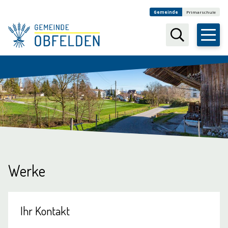
Navigieren in Obfelden
Schnellnavigation
Weitere Auftritte
Gemeinde
Primarschule
Suchbegr
Werke
Ihr Kontakt