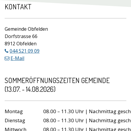
Footer
KONTAKT
Gemeinde Obfelden
Dorfstrasse 66
8912 Obfelden
044 521 09 09
E-Mail
SOMMERÖFFNUNGSZEITEN GEMEINDE
(13.07. - 14.08.2026)
Wochentag
Öffnungszeiten
Montag
08.00 – 11.30 Uhr | Nachmittag gesch
Dienstag
08.00 – 11.30 Uhr | Nachmittag gesch
Mittwoch
08.00 – 11.30 Uhr | Nachmittag gesch